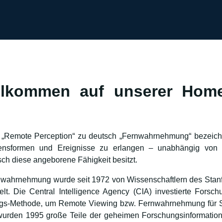
illkommen auf unserer Hom
„Remote Perception“ zu deutsch „Fernwahrnehmung“ bezeichnet
ebensformen und Ereignisse zu erlangen – unabhängig von 
ch diese angeborene Fähigkeit besitzt.
ahrnehmung wurde seit 1972 von Wissenschaftlern des Stanford
elt. Die Central Intelligence Agency (CIA) investierte Fors
s-Methode, um Remote Viewing bzw. Fernwahrnehmung für 
) wurden 1995 große Teile der geheimen Forschungsinformat