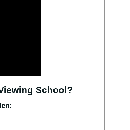
 Viewing School?
den: