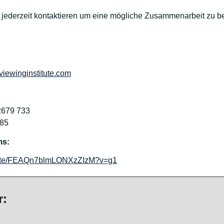
 jederzeit kontaktieren um eine mögliche Zusammenarbeit zu b
iewinginstitute.com
2679 733
-85
ms:
/invite/FEAQn7blmLONXzZIzM?v=g1
r: