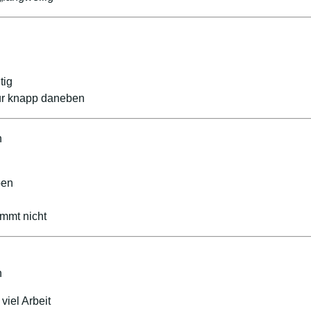
tig
nur knapp daneben
n
ben
ommt nicht
n
viel Arbeit