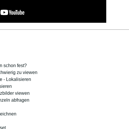
n schon fest?
chwierig zu viewen
e - Lokalisieren
sieren
tzbilder viewen
nzeln abfragen
zeichnen
set