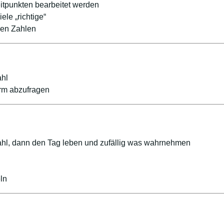
tpunkten bearbeitet werden
le „richtige“
gen Zahlen
ahl
rm abzufragen
hl, dann den Tag leben und zufällig was wahrnehmen
ln