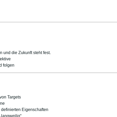
n und die Zukunft steht fest.
ektive
d folgen
von Targets
nne
definierten Eigenschaften
„langweilig“